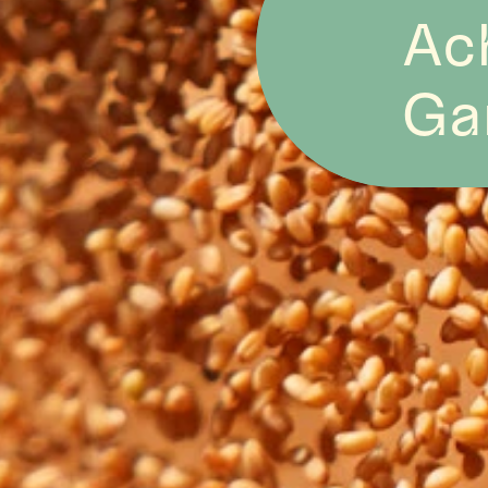
Ac
Ga