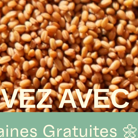
IVEZ AVEC
ines Gratuites 🌼