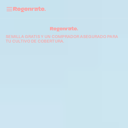
Acerca de
Contacto
SEMILLA GRATIS Y UN COMPRADOR ASEGURADO PARA 
Notas de Campo
TU CULTIVO DE COBERTURA.
Carreras
Select Language
Spanish (Spain)