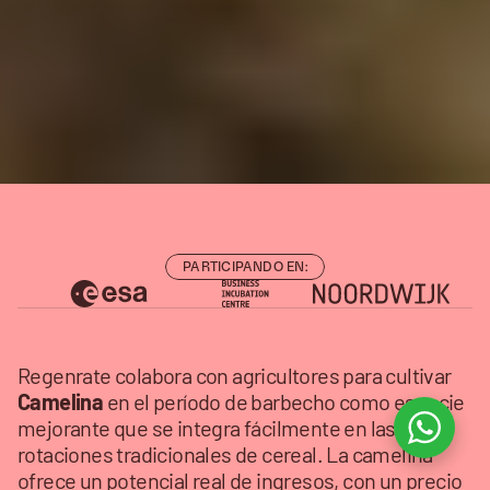
C
u
l
t
i
v
o
s
d
e
c
o
b
e
r
t
u
r
a
q
u
e
c
u
b
r
e
n
s
u
c
o
s
t
e
.
Habla con un asesor
Aprende Más
Habla con un asesor
Aprende Más
PARTICIPANDO EN:
Regenrate colabora con agricultores para cultivar 
Camelina
 en el período de barbecho como especie 
mejorante que se integra fácilmente en las 
rotaciones tradicionales de cereal. La camelina 
ofrece un potencial real de ingresos, con un precio 